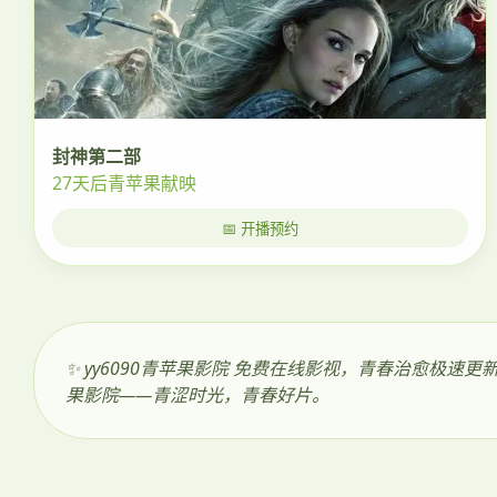
封神第二部
27天后青苹果献映
📅 开播预约
✨ yy6090青苹果影院 免费在线影视，青春治愈
果影院——青涩时光，青春好片。