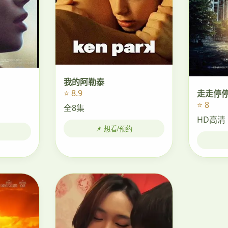
我的阿勒泰
⭐ 8.9
走走停
⭐ 8
全8集
HD高清
📌 想看/预约