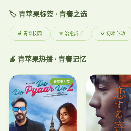
🏷️ 青苹果标签 · 青春之选
🍏 青春校园
📖 治愈成长
🌸 初恋心动
🍏 青苹果热播 · 青春记忆
青苹果力荐