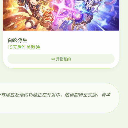
白蛇·浮生
15天后唯美献映
📅 开播预约
，所有播放及预约功能正在开发中，敬请期待正式版。青苹