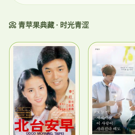
📀 青苹果典藏 · 时光青涩