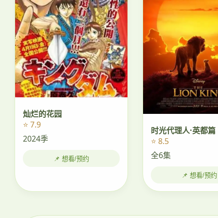
灿烂的花园
⭐ 7.9
时光代理人·英都篇
2024季
⭐ 8.5
全6集
📌 想看/预约
📌 想看/预约