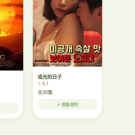
追光的日子
⭐ 8.1
全30集
📌 想看/预约