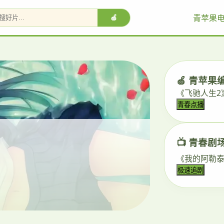
青苹果
🍏
🍏 青苹果
《飞驰人生2
青春点播
📺 青春剧
《我的阿勒泰
极速追剧