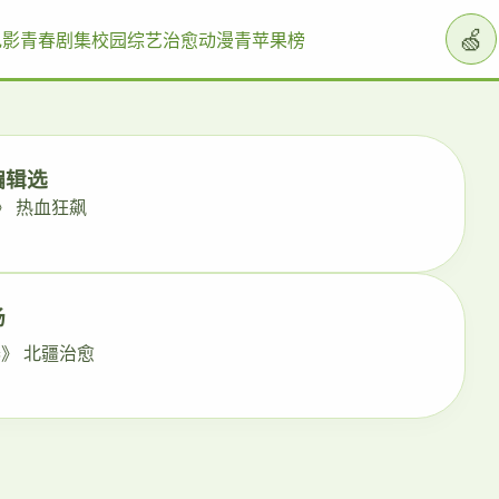
🍏
电影
青春剧集
校园综艺
治愈动漫
青苹果榜
编辑选
》 热血狂飙
场
》 北疆治愈