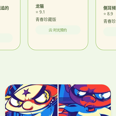
龙猫
侧耳倾
起追的
⭐ 9.1
⭐ 8.9
青春珍藏版
青春珍
📀 时光预约