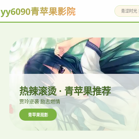
yy6090青苹果影院
热辣滚烫 · 青苹果推荐
贾玲逆袭 励志燃情
青苹果观影