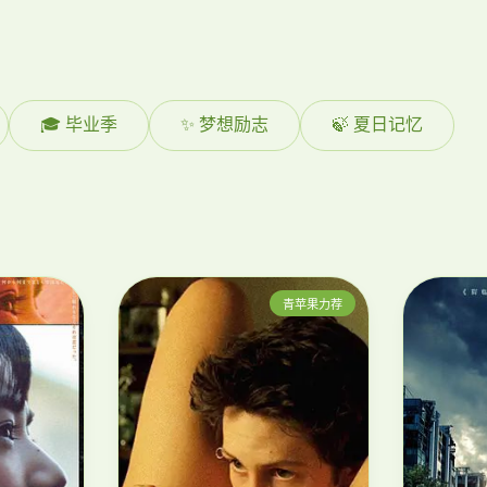
🎓 毕业季
✨ 梦想励志
🍃 夏日记忆
青苹果力荐