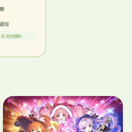
听
藏版
📀 时光预约