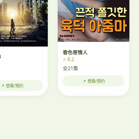
春色寄情人
停
⭐ 8.2
全21集
📌 想看/预约
📌 想看/预约