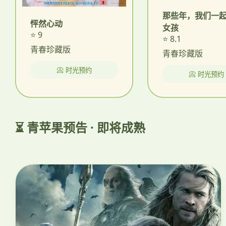
那些年，我们一
怦然心动
女孩
⭐ 9
⭐ 8.1
青春珍藏版
青春珍藏版
📀 时光预约
📀 时光预约
⏳ 青苹果预告 · 即将成熟