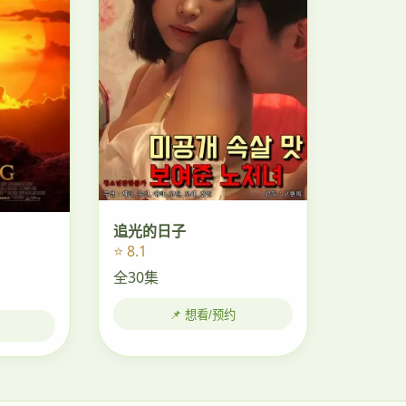
追光的日子
⭐ 8.1
全30集
📌 想看/预约