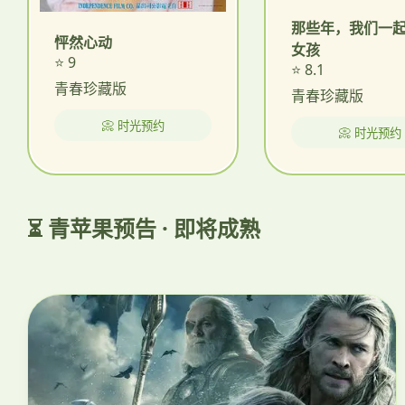
那些年，我们一
怦然心动
女孩
⭐ 9
⭐ 8.1
青春珍藏版
青春珍藏版
📀 时光预约
📀 时光预约
⏳ 青苹果预告 · 即将成熟