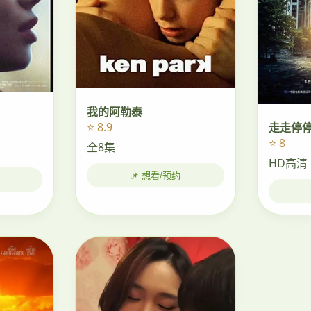
我的阿勒泰
⭐ 8.9
走走停
⭐ 8
全8集
HD高清
📌 想看/预约