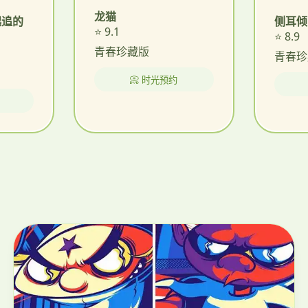
龙猫
侧耳倾
起追的
⭐ 9.1
⭐ 8.9
青春珍藏版
青春珍
📀 时光预约