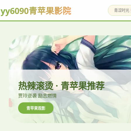
yy6090青苹果影院
热辣滚烫 · 青苹果推荐
贾玲逆袭 励志燃情
青苹果观影