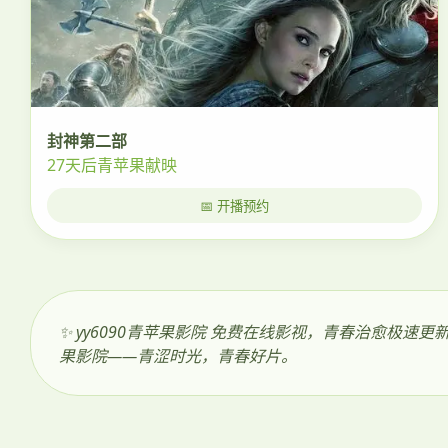
封神第二部
27天后青苹果献映
📅 开播预约
✨ yy6090青苹果影院 免费在线影视，青春治愈
果影院——青涩时光，青春好片。