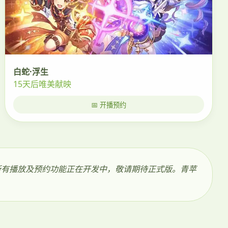
白蛇·浮生
15天后唯美献映
📅 开播预约
，所有播放及预约功能正在开发中，敬请期待正式版。青苹