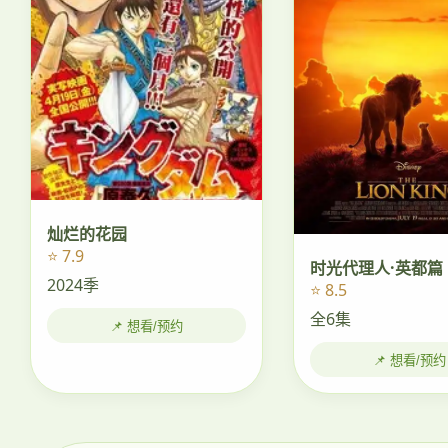
灿烂的花园
⭐ 7.9
时光代理人·英都篇
2024季
⭐ 8.5
全6集
📌 想看/预约
📌 想看/预约