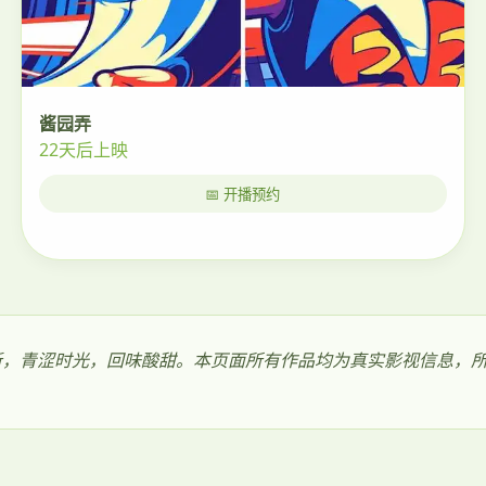
酱园弄
22天后上映
📅 开播预约
极速更新，青涩时光，回味酸甜。本页面所有作品均为真实影视信息