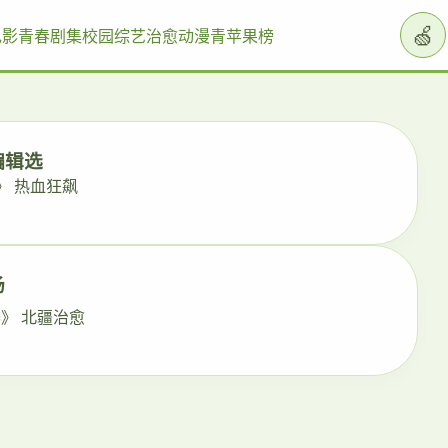
🍏
电影
青春剧集
校园综艺
治愈动漫
青苹果榜
编辑选
》 热血狂飙
场
》 北疆治愈