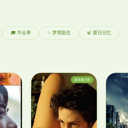
🎓 毕业季
✨ 梦想励志
🍃 夏日记忆
青苹果力荐