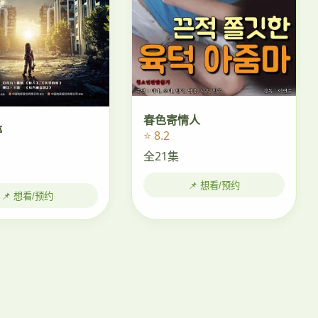
春色寄情人
停
⭐ 8.2
全21集
📌 想看/预约
📌 想看/预约