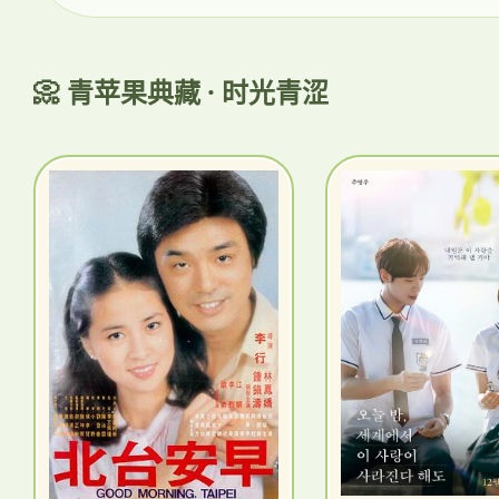
📀 青苹果典藏 · 时光青涩