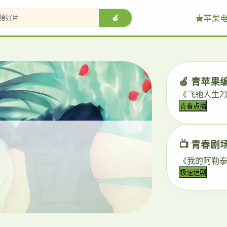
青苹果
🍏
🍏 青苹果
《飞驰人生2
青春点播
📺 青春剧
《我的阿勒泰
极速追剧